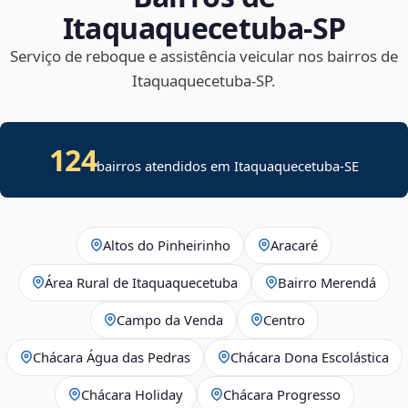
Itaquaquecetuba‑SP
Serviço de reboque e assistência veicular nos bairros de
Itaquaquecetuba‑SP.
124
bairros atendidos em
Itaquaquecetuba
-
SE
Altos do Pinheirinho
Aracaré
Área Rural de Itaquaquecetuba
Bairro Merendá
Campo da Venda
Centro
Chácara Água das Pedras
Chácara Dona Escolástica
Chácara Holiday
Chácara Progresso