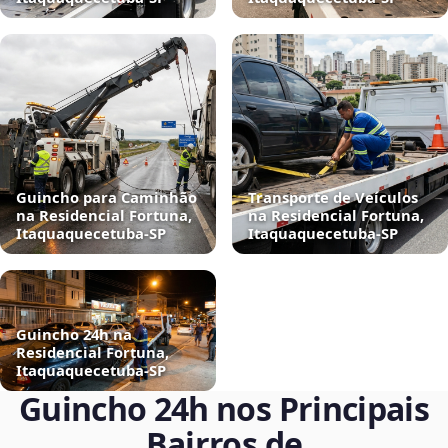
Guincho para Caminhão
Transporte de Veículos
na Residencial Fortuna,
na Residencial Fortuna,
Itaquaquecetuba‑SP
Itaquaquecetuba‑SP
Guincho 24h na
Residencial Fortuna,
Itaquaquecetuba‑SP
Guincho 24h nos Principais
Bairros de