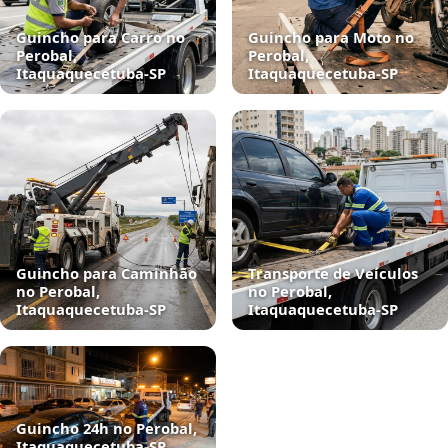
Guincho para Carro no
Guincho para Moto no
Perobal,
Perobal,
Itaquaquecetuba‑SP
Itaquaquecetuba‑SP
Guincho para Caminhão
Transporte de Veículos
no Perobal,
no Perobal,
Itaquaquecetuba‑SP
Itaquaquecetuba‑SP
Guincho 24h no Perobal,
Itaquaquecetuba‑SP