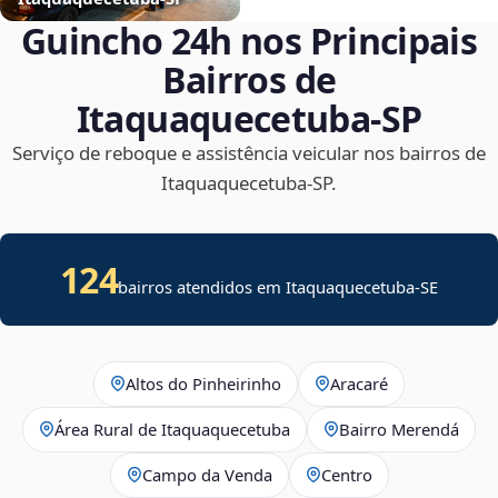
Guincho 24h nos Principais
Bairros de
Itaquaquecetuba‑SP
Serviço de reboque e assistência veicular nos bairros de
Itaquaquecetuba‑SP.
124
bairros atendidos em
Itaquaquecetuba
-
SE
Altos do Pinheirinho
Aracaré
Área Rural de Itaquaquecetuba
Bairro Merendá
Campo da Venda
Centro