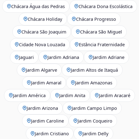
Chácara Água das Pedras
Chácara Dona Escolástica
Chácara Holiday
Chácara Progresso
Chácara São Joaquim
Chácara São Miguel
Cidade Nova Louzada
Estância Fraternidade
Jaguari
Jardim Adriana
Jardim Adriane
Jardim Algarve
Jardim Altos de Itaquá
Jardim Amaral
Jardim Amazonas
Jardim América
Jardim Anita
Jardim Aracaré
Jardim Arizona
Jardim Campo Limpo
Jardim Caroline
Jardim Coqueiro
Jardim Cristiano
Jardim Delly