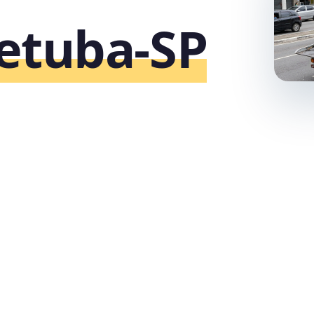
etuba‑SP