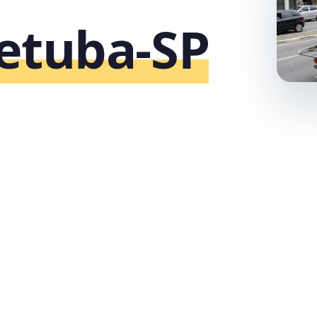
etuba‑SP