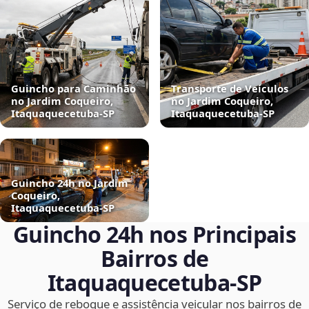
Guincho para Caminhão
Transporte de Veículos
no Jardim Coqueiro,
no Jardim Coqueiro,
Itaquaquecetuba‑SP
Itaquaquecetuba‑SP
Guincho 24h no Jardim
Coqueiro,
Itaquaquecetuba‑SP
Guincho 24h nos Principais
Bairros de
Itaquaquecetuba‑SP
Serviço de reboque e assistência veicular nos bairros de