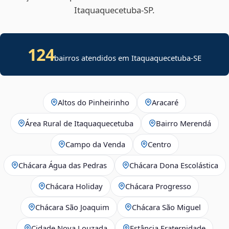
Itaquaquecetuba‑SP.
124
bairros atendidos em
Itaquaquecetuba
-
SE
Altos do Pinheirinho
Aracaré
Área Rural de Itaquaquecetuba
Bairro Merendá
Campo da Venda
Centro
Chácara Água das Pedras
Chácara Dona Escolástica
Chácara Holiday
Chácara Progresso
Chácara São Joaquim
Chácara São Miguel
Cidade Nova Louzada
Estância Fraternidade