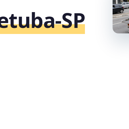
etuba‑SP