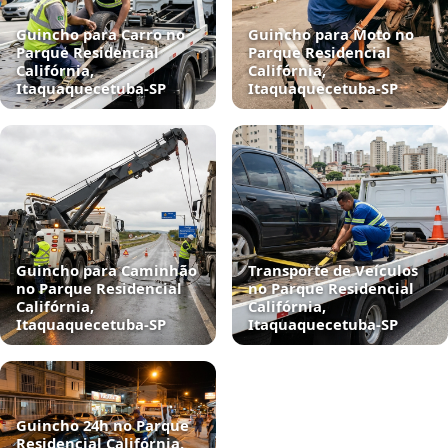
Guincho para Carro no
Guincho para Moto no
Parque Residencial
Parque Residencial
Califórnia,
Califórnia,
Itaquaquecetuba‑SP
Itaquaquecetuba‑SP
Guincho para Caminhão
Transporte de Veículos
no Parque Residencial
no Parque Residencial
Califórnia,
Califórnia,
Itaquaquecetuba‑SP
Itaquaquecetuba‑SP
Guincho 24h no Parque
Residencial Califórnia,