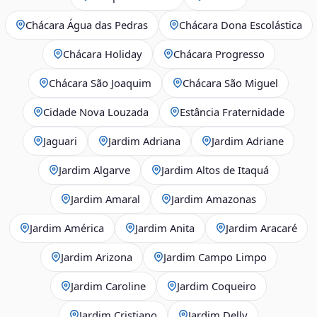
Chácara Água das Pedras
Chácara Dona Escolástica
Chácara Holiday
Chácara Progresso
Chácara São Joaquim
Chácara São Miguel
Cidade Nova Louzada
Estância Fraternidade
Jaguari
Jardim Adriana
Jardim Adriane
Jardim Algarve
Jardim Altos de Itaquá
Jardim Amaral
Jardim Amazonas
Jardim América
Jardim Anita
Jardim Aracaré
Jardim Arizona
Jardim Campo Limpo
Jardim Caroline
Jardim Coqueiro
Jardim Cristiano
Jardim Delly