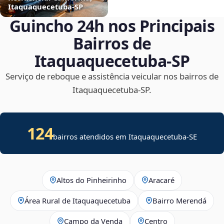
Itaquaquecetuba‑SP
Guincho 24h nos Principais
Bairros de
Itaquaquecetuba‑SP
Serviço de reboque e assistência veicular nos bairros de
Itaquaquecetuba‑SP.
124
bairros atendidos em
Itaquaquecetuba
-
SE
Altos do Pinheirinho
Aracaré
Área Rural de Itaquaquecetuba
Bairro Merendá
Campo da Venda
Centro