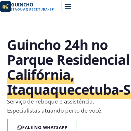
GUINCHO
ITAQUAQUECETUBA
-
SP
Guincho 24h no
Parque Residencial
Califórnia,
Itaquaquecetuba‑
Serviço de reboque e assistência.
Especialistas atuando perto de você.
FALE NO WHATSAPP