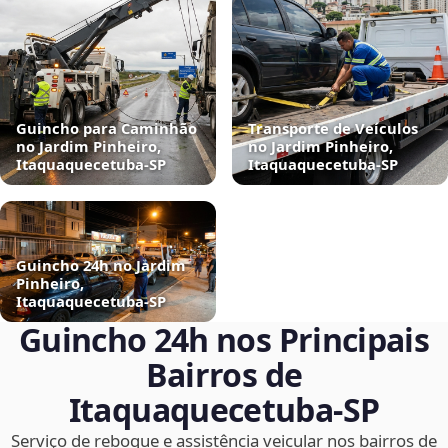
Guincho para Caminhão
Transporte de Veículos
no Jardim Pinheiro,
no Jardim Pinheiro,
Itaquaquecetuba‑SP
Itaquaquecetuba‑SP
Guincho 24h no Jardim
Pinheiro,
Itaquaquecetuba‑SP
Guincho 24h nos Principais
Bairros de
Itaquaquecetuba‑SP
Serviço de reboque e assistência veicular nos bairros de