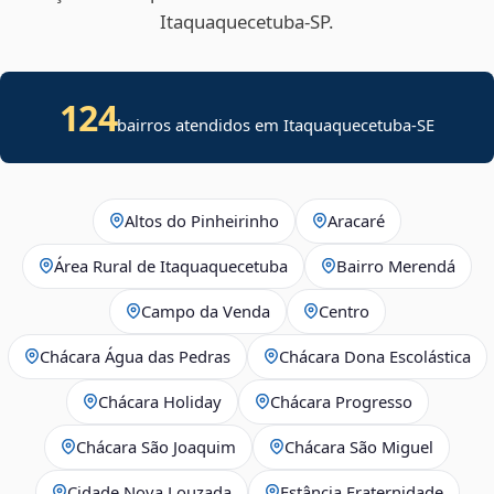
Itaquaquecetuba‑SP.
124
bairros atendidos em
Itaquaquecetuba
-
SE
Altos do Pinheirinho
Aracaré
Área Rural de Itaquaquecetuba
Bairro Merendá
Campo da Venda
Centro
Chácara Água das Pedras
Chácara Dona Escolástica
Chácara Holiday
Chácara Progresso
Chácara São Joaquim
Chácara São Miguel
Cidade Nova Louzada
Estância Fraternidade