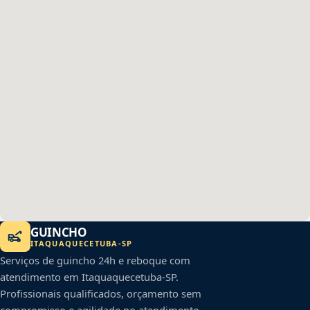
GUINCHO
ITAQUAQUECETUBA
-
SP
Serviços de guincho 24h e reboque com
atendimento em
Itaquaquecetuba
-
SP
.
Profissionais qualificados, orçamento sem
compromisso e agilidade no atendimento.