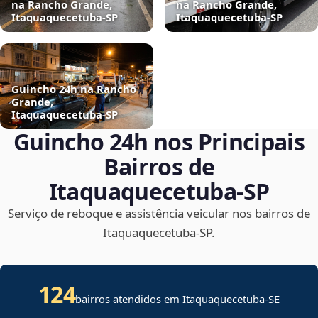
na Rancho Grande,
na Rancho Grande,
Itaquaquecetuba‑SP
Itaquaquecetuba‑SP
Guincho 24h na Rancho
Grande,
Itaquaquecetuba‑SP
Guincho 24h nos Principais
Bairros de
Itaquaquecetuba‑SP
Serviço de reboque e assistência veicular nos bairros de
Itaquaquecetuba‑SP.
124
bairros atendidos em
Itaquaquecetuba
-
SE