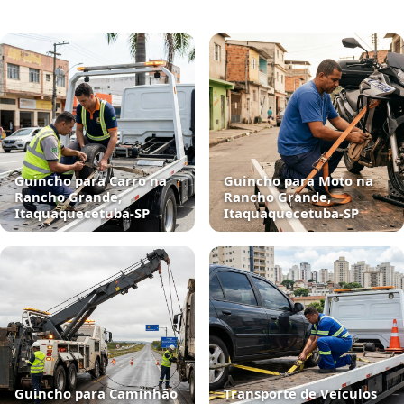
Guincho para Carro na
Guincho para Moto na
Rancho Grande,
Rancho Grande,
Itaquaquecetuba‑SP
Itaquaquecetuba‑SP
Guincho para Caminhão
Transporte de Veículos