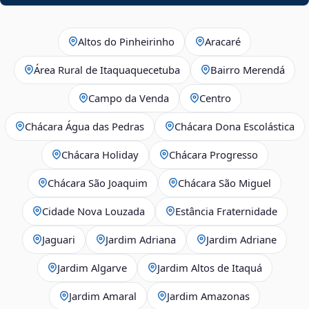
Altos do Pinheirinho
Aracaré
Área Rural de Itaquaquecetuba
Bairro Merendá
Campo da Venda
Centro
Chácara Água das Pedras
Chácara Dona Escolástica
Chácara Holiday
Chácara Progresso
Chácara São Joaquim
Chácara São Miguel
Cidade Nova Louzada
Estância Fraternidade
Jaguari
Jardim Adriana
Jardim Adriane
Jardim Algarve
Jardim Altos de Itaquá
Jardim Amaral
Jardim Amazonas