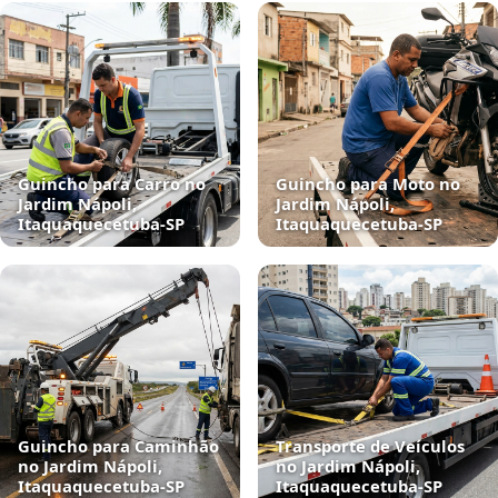
Guincho para Carro no
Guincho para Moto no
Jardim Nápoli,
Jardim Nápoli,
Itaquaquecetuba‑SP
Itaquaquecetuba‑SP
Guincho para Caminhão
Transporte de Veículos
no Jardim Nápoli,
no Jardim Nápoli,
Itaquaquecetuba‑SP
Itaquaquecetuba‑SP