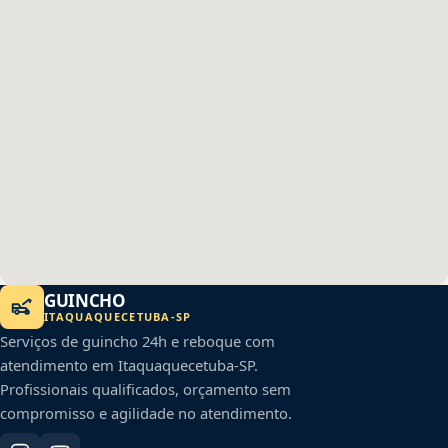
GUINCHO
ITAQUAQUECETUBA
-
SP
Serviços de guincho 24h e reboque com
atendimento em
Itaquaquecetuba
-
SP
.
Profissionais qualificados, orçamento sem
compromisso e agilidade no atendimento.