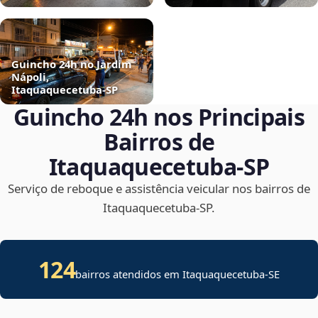
Guincho 24h no Jardim
Nápoli,
Itaquaquecetuba‑SP
Guincho 24h nos Principais
Bairros de
Itaquaquecetuba‑SP
Serviço de reboque e assistência veicular nos bairros de
Itaquaquecetuba‑SP.
124
bairros atendidos em
Itaquaquecetuba
-
SE