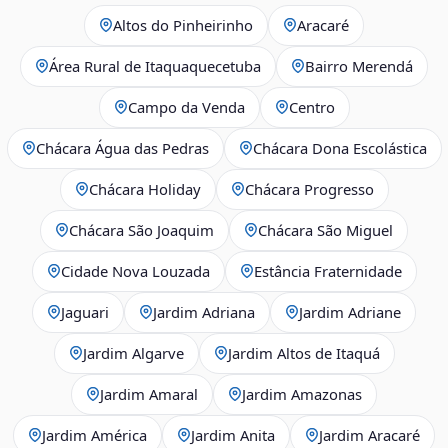
Altos do Pinheirinho
Aracaré
Área Rural de Itaquaquecetuba
Bairro Merendá
Campo da Venda
Centro
Chácara Água das Pedras
Chácara Dona Escolástica
Chácara Holiday
Chácara Progresso
Chácara São Joaquim
Chácara São Miguel
Cidade Nova Louzada
Estância Fraternidade
Jaguari
Jardim Adriana
Jardim Adriane
Jardim Algarve
Jardim Altos de Itaquá
Jardim Amaral
Jardim Amazonas
Jardim América
Jardim Anita
Jardim Aracaré