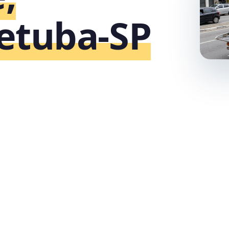
etuba‑SP