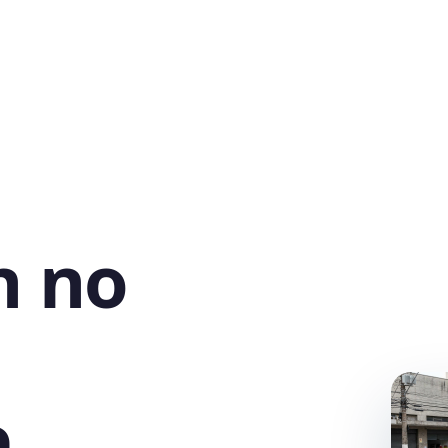
h no
,