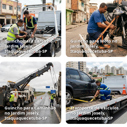
Guincho para Carro no
Guincho para Moto no
Jardim Josely,
Jardim Josely,
Itaquaquecetuba‑SP
Itaquaquecetuba‑SP
Guincho para Caminhão
Transporte de Veículos
no Jardim Josely,
no Jardim Josely,
Itaquaquecetuba‑SP
Itaquaquecetuba‑SP