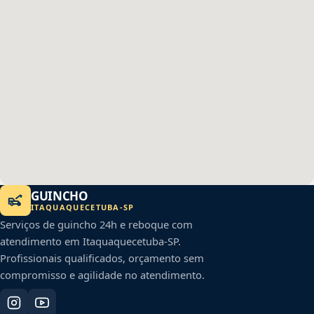
GUINCHO
ITAQUAQUECETUBA
-
SP
Serviços de guincho 24h e reboque com
atendimento em
Itaquaquecetuba
-
SP
.
Profissionais qualificados, orçamento sem
compromisso e agilidade no atendimento.