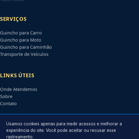
SERVIÇOS
Guincho para Carro
Guincho para Moto
Guincho para Caminhão
Transporte de Veículos
LINKS ÚTEIS
Onde Atendemos
Sobre
Contato
CONTATO
Usamos cookies apenas para medir acessos e melhorar a
experiência do site. Você pode aceitar ou recusar esse
rastreamento.
Atendimento em
Itaquaquecetuba
-
SP
e regiões parceiras