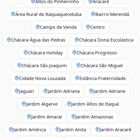
Altos do Pinheirinho
Aracaré
Área Rural de Itaquaquecetuba
Bairro Merendá
Campo da Venda
Centro
Chácara Água das Pedras
Chácara Dona Escolástica
Chácara Holiday
Chácara Progresso
Chácara São Joaquim
Chácara São Miguel
Cidade Nova Louzada
Estância Fraternidade
Jaguari
Jardim Adriana
Jardim Adriane
Jardim Algarve
Jardim Altos de Itaquá
Jardim Amaral
Jardim Amazonas
Jardim América
Jardim Anita
Jardim Aracaré