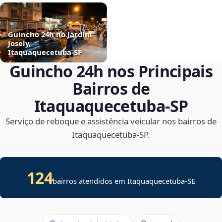
Guincho 24h no Jardim
Josely,
Itaquaquecetuba‑SP
Guincho 24h nos Principais
Bairros de
Itaquaquecetuba‑SP
Serviço de reboque e assistência veicular nos bairros de
Itaquaquecetuba‑SP.
124
bairros atendidos em
Itaquaquecetuba
-
SE