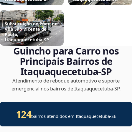
Substituição de Pneu no
Vila São Vicente de
Paula,
Itaquaquecetuba‑SP
Guincho para Carro nos
Principais Bairros de
Itaquaquecetuba‑SP
Atendimento de reboque automotivo e suporte
emergencial nos bairros de Itaquaquecetuba‑SP.
124
bairros atendidos em
Itaquaquecetuba
-
SE