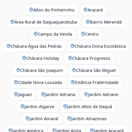
Altos do Pinheirinho
Aracaré
Área Rural de Itaquaquecetuba
Bairro Merendá
Campo da Venda
Centro
Chácara Água das Pedras
Chácara Dona Escolástica
Chácara Holiday
Chácara Progresso
Chácara São Joaquim
Chácara São Miguel
Cidade Nova Louzada
Estância Fraternidade
Jaguari
Jardim Adriana
Jardim Adriane
Jardim Algarve
Jardim Altos de Itaquá
Jardim Amaral
Jardim Amazonas
Jardim América
Jardim Anita
Jardim Aracaré