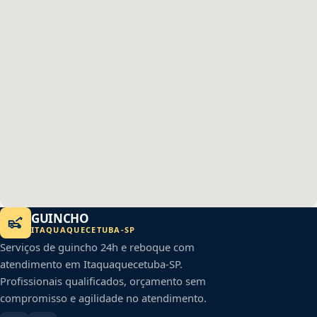
GUINCHO
ITAQUAQUECETUBA
-
SP
Serviços de guincho 24h e reboque com
atendimento em
Itaquaquecetuba
-
SP
.
Profissionais qualificados, orçamento sem
compromisso e agilidade no atendimento.