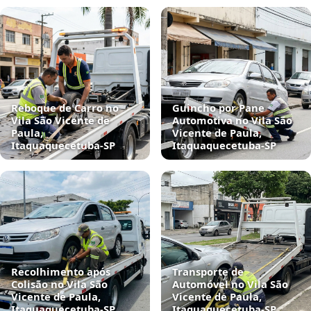
Reboque de Carro no
Guincho por Pane
Vila São Vicente de
Automotiva no Vila São
Paula,
Vicente de Paula,
Itaquaquecetuba‑SP
Itaquaquecetuba‑SP
Recolhimento após
Transporte de
Colisão no Vila São
Automóvel no Vila São
Vicente de Paula,
Vicente de Paula,
Itaquaquecetuba‑SP
Itaquaquecetuba‑SP