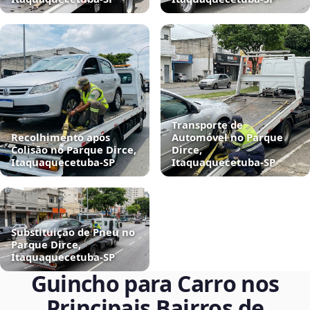
Transporte de
Recolhimento após
Automóvel no Parque
Colisão no Parque Dirce,
Dirce,
Itaquaquecetuba‑SP
Itaquaquecetuba‑SP
Substituição de Pneu no
Parque Dirce,
Itaquaquecetuba‑SP
Guincho para Carro nos
Principais Bairros de