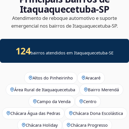
Itaquaquecetuba‑SP
Atendimento de reboque automotivo e suporte
emergencial nos bairros de Itaquaquecetuba‑SP.
124
bairros atendidos em
Itaquaquecetuba
-
SE
Altos do Pinheirinho
Aracaré
Área Rural de Itaquaquecetuba
Bairro Merendá
Campo da Venda
Centro
Chácara Água das Pedras
Chácara Dona Escolástica
Chácara Holiday
Chácara Progresso