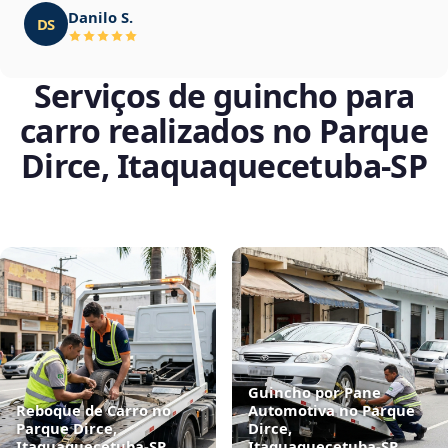
Danilo S.
DS
Serviços de guincho para
carro realizados no Parque
Dirce, Itaquaquecetuba‑SP
Guincho por Pane
Reboque de Carro no
Automotiva no Parque
Parque Dirce,
Dirce,
Itaquaquecetuba‑SP
Itaquaquecetuba‑SP