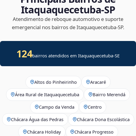
Itaquaquecetuba‑SP
Atendimento de reboque automotivo e suporte
emergencial nos bairros de Itaquaquecetuba‑SP.
124
bairros atendidos em
Itaquaquecetuba
-
SE
Altos do Pinheirinho
Aracaré
Área Rural de Itaquaquecetuba
Bairro Merendá
Campo da Venda
Centro
Chácara Água das Pedras
Chácara Dona Escolástica
Chácara Holiday
Chácara Progresso