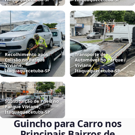
Recolhimento após
Transporte de
Colisão no Parque
Automóvel no Parque
Viviane,
Viviane,
Itaquaquecetuba‑SP
Itaquaquecetuba‑SP
Substituição de Pneu no
Parque Viviane,
Itaquaquecetuba‑SP
Guincho para Carro nos
Principais Bairros de