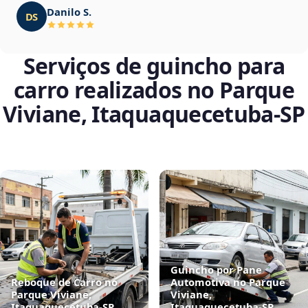
Danilo S.
DS
Serviços de guincho para
carro realizados no Parque
Viviane, Itaquaquecetuba‑SP
Guincho por Pane
Reboque de Carro no
Automotiva no Parque
Parque Viviane,
Viviane,
Itaquaquecetuba‑SP
Itaquaquecetuba‑SP