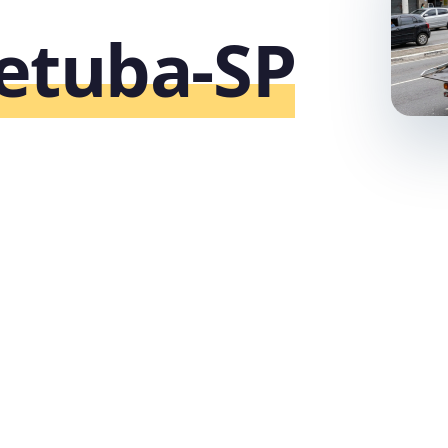
etuba‑SP