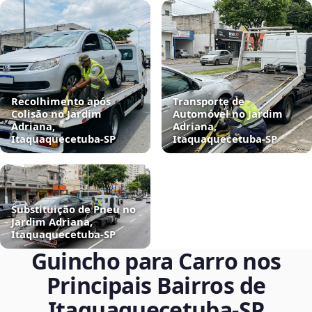
Recolhimento após
Transporte de
Colisão no Jardim
Automóvel no Jardim
Adriana,
Adriana,
Itaquaquecetuba‑SP
Itaquaquecetuba‑SP
Substituição de Pneu no
Jardim Adriana,
Itaquaquecetuba‑SP
Guincho para Carro nos
Principais Bairros de
Itaquaquecetuba‑SP