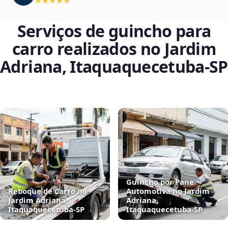
Serviços de guincho para
carro realizados no Jardim
Adriana, Itaquaquecetuba‑SP
Guincho por Pane
Reboque de Carro no
Automotiva no Jardim
Jardim Adriana,
Adriana,
Itaquaquecetuba‑SP
Itaquaquecetuba‑SP