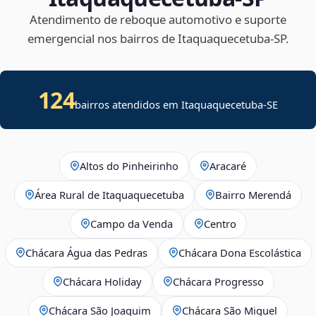
Atendimento de reboque automotivo e suporte
emergencial nos bairros de Itaquaquecetuba‑SP.
124
bairros atendidos em
Itaquaquecetuba
-
SE
Altos do Pinheirinho
Aracaré
Área Rural de Itaquaquecetuba
Bairro Merendá
Campo da Venda
Centro
Chácara Água das Pedras
Chácara Dona Escolástica
Chácara Holiday
Chácara Progresso
Chácara São Joaquim
Chácara São Miguel