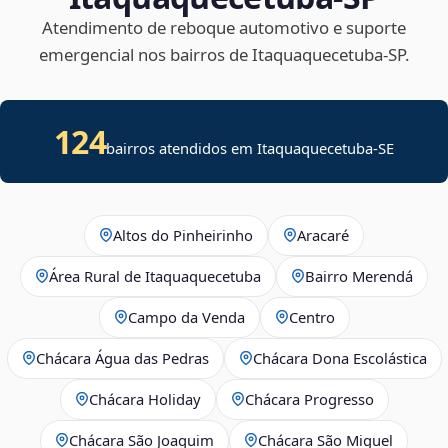
Atendimento de reboque automotivo e suporte
emergencial nos bairros de Itaquaquecetuba‑SP.
124
bairros atendidos em
Itaquaquecetuba
-
SE
Altos do Pinheirinho
Aracaré
Área Rural de Itaquaquecetuba
Bairro Merendá
Campo da Venda
Centro
Chácara Água das Pedras
Chácara Dona Escolástica
Chácara Holiday
Chácara Progresso
Chácara São Joaquim
Chácara São Miguel