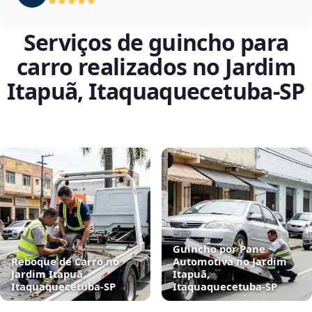
Serviços de guincho para
carro realizados no Jardim
Itapuã, Itaquaquecetuba‑SP
Guincho por Pane
Reboque de Carro no
Automotiva no Jardim
Jardim Itapuã,
Itapuã,
Itaquaquecetuba‑SP
Itaquaquecetuba‑SP