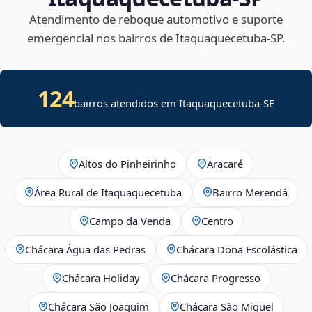
Atendimento de reboque automotivo e suporte
emergencial nos bairros de Itaquaquecetuba‑SP.
124
bairros atendidos em
Itaquaquecetuba
-
SE
Altos do Pinheirinho
Aracaré
Área Rural de Itaquaquecetuba
Bairro Merendá
Campo da Venda
Centro
Chácara Água das Pedras
Chácara Dona Escolástica
Chácara Holiday
Chácara Progresso
Chácara São Joaquim
Chácara São Miguel