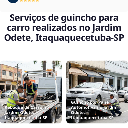
Serviços de guincho para
carro realizados no Jardim
Odete, Itaquaquecetuba‑SP
Guincho por Pane
Reboque de Carro no
Automotiva no Jardim
Jardim Odete,
Odete,
Itaquaquecetuba‑SP
Itaquaquecetuba‑SP