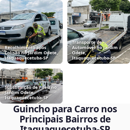
Transporte de
Recolhimento após
Automóvel no Jardim
Colisão no Jardim Odete,
Odete,
Itaquaquecetuba‑SP
Itaquaquecetuba‑SP
Substituição de Pneu no
Jardim Odete,
Itaquaquecetuba‑SP
Guincho para Carro nos
Principais Bairros de
Itaquaquecetuba‑SP