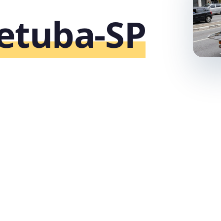
etuba‑SP