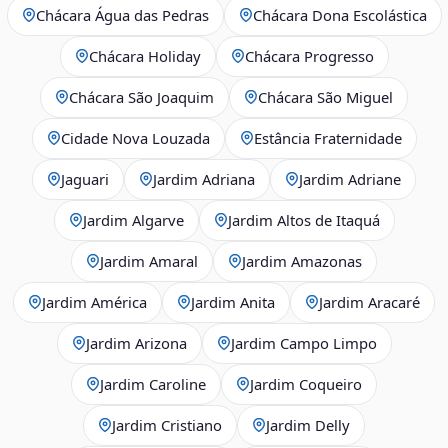
Chácara Água das Pedras
Chácara Dona Escolástica
Chácara Holiday
Chácara Progresso
Chácara São Joaquim
Chácara São Miguel
Cidade Nova Louzada
Estância Fraternidade
Jaguari
Jardim Adriana
Jardim Adriane
Jardim Algarve
Jardim Altos de Itaquá
Jardim Amaral
Jardim Amazonas
Jardim América
Jardim Anita
Jardim Aracaré
Jardim Arizona
Jardim Campo Limpo
Jardim Caroline
Jardim Coqueiro
Jardim Cristiano
Jardim Delly