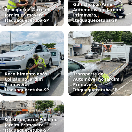
Guincho por Pane
Reboque de Carro no
Automotiva no Jardim
Jardim Primavera,
Primavera,
Itaquaquecetuba‑SP
Itaquaquecetuba‑SP
Recolhimento após
Transporte de
Colisão no Jardim
Automóvel no Jardim
Primavera,
Primavera,
Itaquaquecetuba‑SP
Itaquaquecetuba‑SP
Substituição de Pneu no
Jardim Primavera,
Itaquaquecetuba‑SP