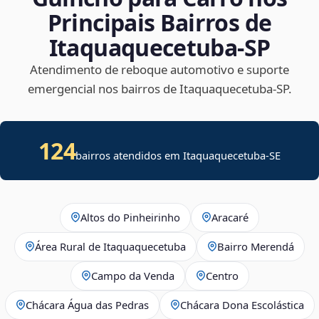
Principais Bairros de
Itaquaquecetuba‑SP
Atendimento de reboque automotivo e suporte
emergencial nos bairros de Itaquaquecetuba‑SP.
124
bairros atendidos em
Itaquaquecetuba
-
SE
Altos do Pinheirinho
Aracaré
Área Rural de Itaquaquecetuba
Bairro Merendá
Campo da Venda
Centro
Chácara Água das Pedras
Chácara Dona Escolástica