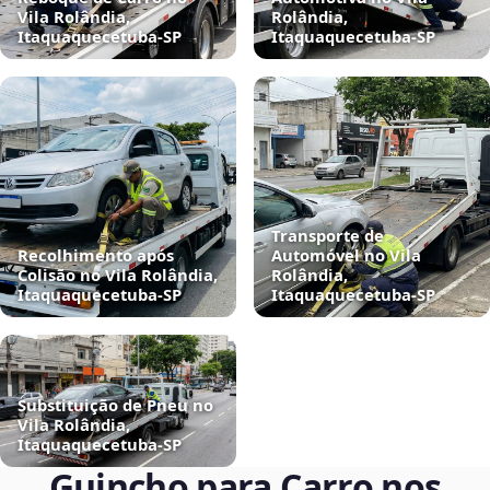
Vila Rolândia,
Rolândia,
Itaquaquecetuba‑SP
Itaquaquecetuba‑SP
Transporte de
Recolhimento após
Automóvel no Vila
Colisão no Vila Rolândia,
Rolândia,
Itaquaquecetuba‑SP
Itaquaquecetuba‑SP
Substituição de Pneu no
Vila Rolândia,
Itaquaquecetuba‑SP
Guincho para Carro nos