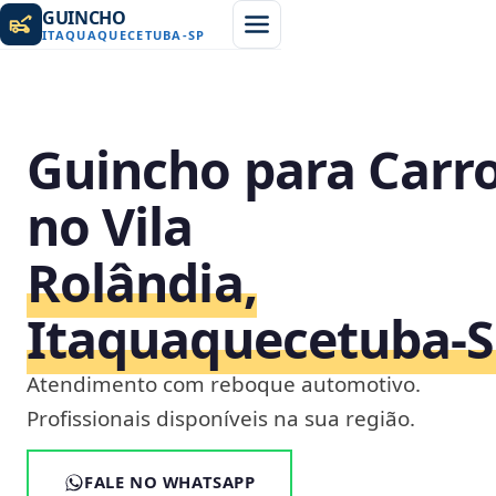
GUINCHO
ITAQUAQUECETUBA
-
SP
Guincho para Carr
no Vila
Rolândia,
Itaquaquecetuba‑
Atendimento com reboque automotivo.
Profissionais disponíveis na sua região.
FALE NO WHATSAPP