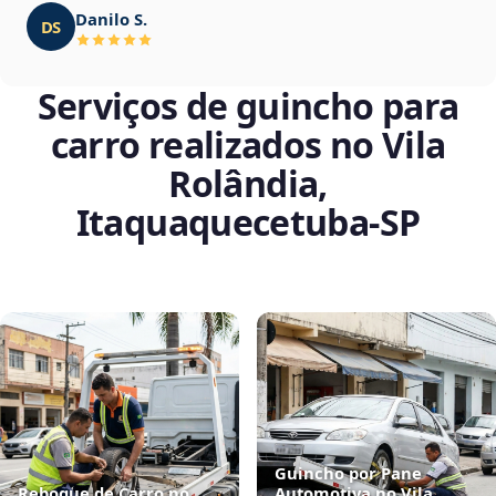
Danilo S.
DS
Serviços de guincho para
carro realizados no Vila
Rolândia,
Itaquaquecetuba‑SP
Guincho por Pane
Reboque de Carro no
Automotiva no Vila