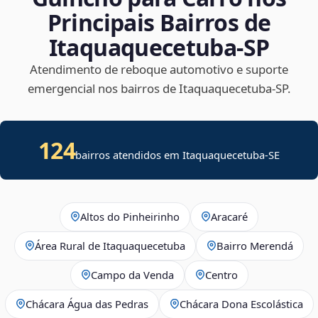
Principais Bairros de
Itaquaquecetuba‑SP
Atendimento de reboque automotivo e suporte
emergencial nos bairros de Itaquaquecetuba‑SP.
124
bairros atendidos em
Itaquaquecetuba
-
SE
Altos do Pinheirinho
Aracaré
Área Rural de Itaquaquecetuba
Bairro Merendá
Campo da Venda
Centro
Chácara Água das Pedras
Chácara Dona Escolástica