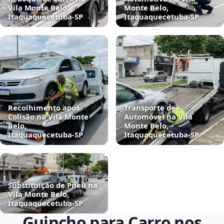
Vila Monte Belo,
Monte Belo,
Itaquaquecetuba‑SP
Itaquaquecetuba‑SP
Recolhimento após
Transporte de
Colisão na Vila Monte
Automóvel na Vila
Belo,
Monte Belo,
Itaquaquecetuba‑SP
Itaquaquecetuba‑SP
Substituição de Pneu na
Vila Monte Belo,
Itaquaquecetuba‑SP
Guincho para Carro nos