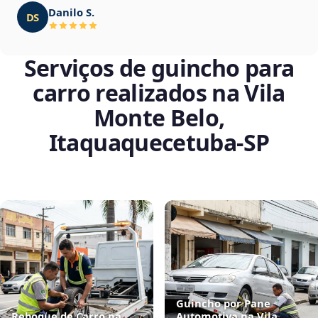
Danilo S.
DS
Serviços de guincho para
carro realizados na Vila
Monte Belo,
Itaquaquecetuba‑SP
Guincho por Pane
Reboque de Carro na
Automotiva na Vila