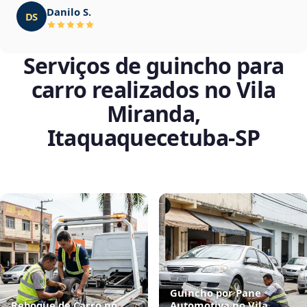
Danilo S.
DS
Serviços de guincho para
carro realizados no Vila
Miranda,
Itaquaquecetuba‑SP
Guincho por Pane
Reboque de Carro no
Automotiva no Vila