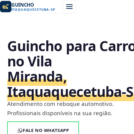
GUINCHO
ITAQUAQUECETUBA
-
SP
Guincho para Carr
no Vila
Miranda,
Itaquaquecetuba‑
Atendimento com reboque automotivo.
Profissionais disponíveis na sua região.
FALE NO WHATSAPP