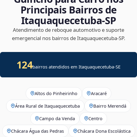
Principais Bairros de
Itaquaquecetuba‑SP
Atendimento de reboque automotivo e suporte
emergencial nos bairros de Itaquaquecetuba‑SP.
124
bairros atendidos em
Itaquaquecetuba
-
SE
Altos do Pinheirinho
Aracaré
Área Rural de Itaquaquecetuba
Bairro Merendá
Campo da Venda
Centro
Chácara Água das Pedras
Chácara Dona Escolástica