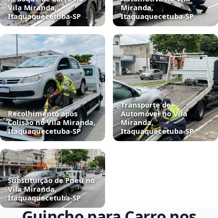
Vila Miranda,
Miranda,
Itaquaquecetuba‑SP
Itaquaquecetuba‑SP
Transporte de
Recolhimento após
Automóvel no Vila
Colisão no Vila Miranda,
Miranda,
Itaquaquecetuba‑SP
Itaquaquecetuba‑SP
Substituição de Pneu no
Vila Miranda,
Itaquaquecetuba‑SP
Guincho para Carro nos