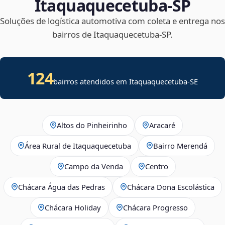
Itaquaquecetuba‑SP
Soluções de logística automotiva com coleta e entrega nos
bairros de Itaquaquecetuba‑SP.
124
bairros atendidos em
Itaquaquecetuba
-
SE
Altos do Pinheirinho
Aracaré
Área Rural de Itaquaquecetuba
Bairro Merendá
Campo da Venda
Centro
Chácara Água das Pedras
Chácara Dona Escolástica
Chácara Holiday
Chácara Progresso