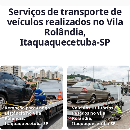
Serviços de transporte de
veículos realizados no Vila
Rolândia,
Itaquaquecetuba‑SP
Remoção para Longa
Veículos Utilitários e
Distância no Vila
Pesados no Vila
Rolândia,
Rolândia,
Itaquaquecetuba‑SP
Itaquaquecetuba‑SP