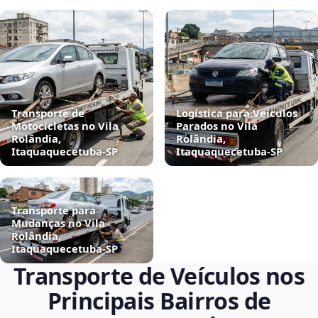
Transporte de
Logística para Veículos
Motocicletas no Vila
Parados no Vila
Rolândia,
Rolândia,
Itaquaquecetuba‑SP
Itaquaquecetuba‑SP
Transporte para
Mudanças no Vila
Rolândia,
Itaquaquecetuba‑SP
Transporte de Veículos nos
Principais Bairros de