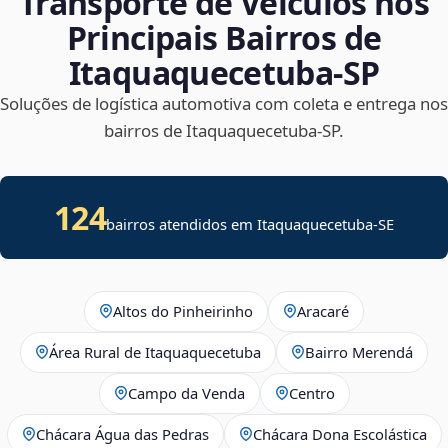
Transporte de Veículos nos
Principais Bairros de
Itaquaquecetuba‑SP
Soluções de logística automotiva com coleta e entrega nos
bairros de Itaquaquecetuba‑SP.
124
bairros atendidos em
Itaquaquecetuba
-
SE
Altos do Pinheirinho
Aracaré
Área Rural de Itaquaquecetuba
Bairro Merendá
Campo da Venda
Centro
Chácara Água das Pedras
Chácara Dona Escolástica