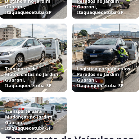
Distância no Jardim
Pesados no Jardim
Guarani,
Guarani,
Itaquaquecetuba‑SP
Itaquaquecetuba‑SP
Transporte de
Logística para Veículos
Motocicletas no Jardim
Parados no Jardim
Guarani,
Guarani,
Itaquaquecetuba‑SP
Itaquaquecetuba‑SP
Transporte para
Mudanças no Jardim
Guarani,
Itaquaquecetuba‑SP