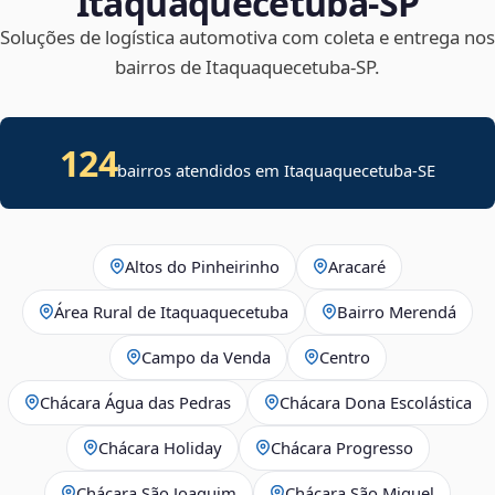
Itaquaquecetuba‑SP
Soluções de logística automotiva com coleta e entrega nos
bairros de Itaquaquecetuba‑SP.
124
bairros atendidos em
Itaquaquecetuba
-
SE
Altos do Pinheirinho
Aracaré
Área Rural de Itaquaquecetuba
Bairro Merendá
Campo da Venda
Centro
Chácara Água das Pedras
Chácara Dona Escolástica
Chácara Holiday
Chácara Progresso
Chácara São Joaquim
Chácara São Miguel