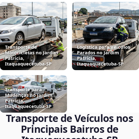
Transporte de
Logística para Veículos
Motocicletas no Jardim
Parados no Jardim
Patrícia,
Patrícia,
Itaquaquecetuba‑SP
Itaquaquecetuba‑SP
Transporte para
Mudanças no Jardim
Patrícia,
Itaquaquecetuba‑SP
Transporte de Veículos nos
Principais Bairros de