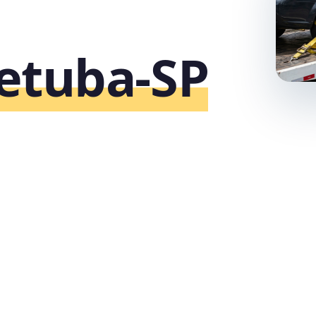
etuba‑SP