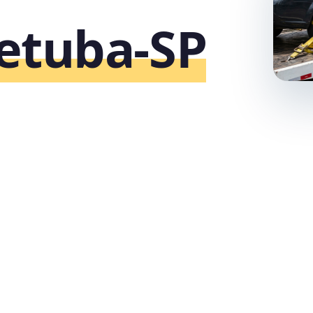
etuba‑SP