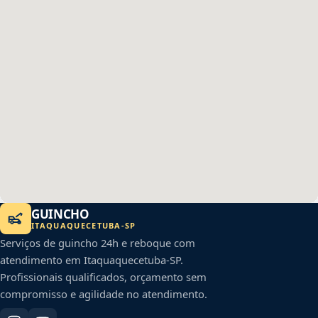
GUINCHO
ITAQUAQUECETUBA
-
SP
Serviços de guincho 24h e reboque com
atendimento em
Itaquaquecetuba
-
SP
.
Profissionais qualificados, orçamento sem
compromisso e agilidade no atendimento.