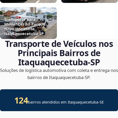
Transporte para
Mudanças no Parque
Novo Horizonte,
Itaquaquecetuba‑SP
Transporte de Veículos nos
Principais Bairros de
Itaquaquecetuba‑SP
Soluções de logística automotiva com coleta e entrega nos
bairros de Itaquaquecetuba‑SP.
124
bairros atendidos em
Itaquaquecetuba
-
SE