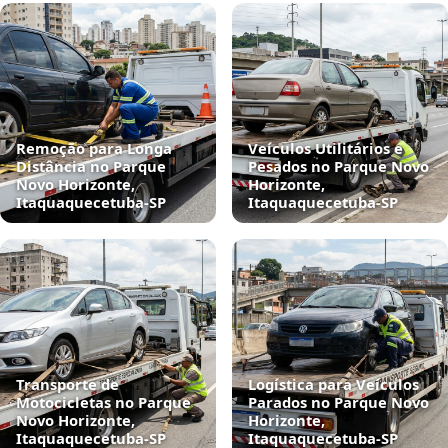
Remoção para Longa
Veículos Utilitários e
Distância no Parque
Pesados no Parque Novo
Novo Horizonte,
Horizonte,
Itaquaquecetuba‑SP
Itaquaquecetuba‑SP
Transporte de
Logística para Veículos
Motocicletas no Parque
Parados no Parque Novo
Novo Horizonte,
Horizonte,
Itaquaquecetuba‑SP
Itaquaquecetuba‑SP