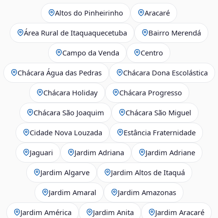
Altos do Pinheirinho
Aracaré
Área Rural de Itaquaquecetuba
Bairro Merendá
Campo da Venda
Centro
Chácara Água das Pedras
Chácara Dona Escolástica
Chácara Holiday
Chácara Progresso
Chácara São Joaquim
Chácara São Miguel
Cidade Nova Louzada
Estância Fraternidade
Jaguari
Jardim Adriana
Jardim Adriane
Jardim Algarve
Jardim Altos de Itaquá
Jardim Amaral
Jardim Amazonas
Jardim América
Jardim Anita
Jardim Aracaré