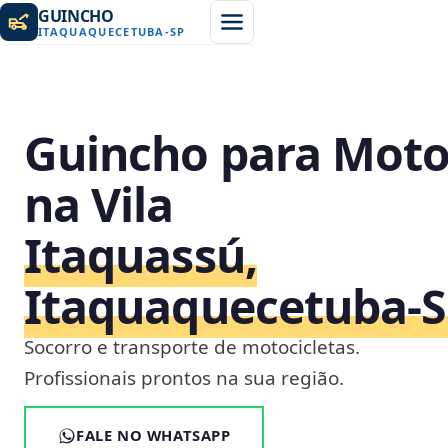
GUINCHO
ITAQUAQUECETUBA
-
SP
Guincho para Mot
na Vila
Itaquassú,
Itaquaquecetuba‑
Socorro e transporte de motocicletas.
Profissionais prontos na sua região.
FALE NO WHATSAPP