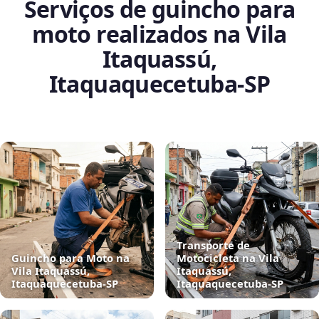
Serviços de guincho para
moto realizados na Vila
Itaquassú,
Itaquaquecetuba‑SP
Transporte de
Guincho para Moto na
Motocicleta na Vila
Vila Itaquassú,
Itaquassú,
Itaquaquecetuba‑SP
Itaquaquecetuba‑SP