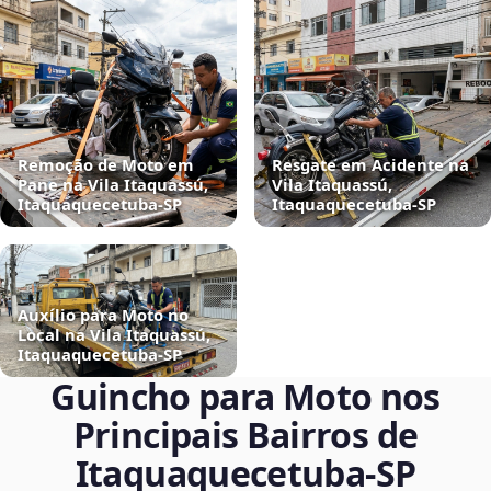
Remoção de Moto em
Resgate em Acidente na
Pane na Vila Itaquassú,
Vila Itaquassú,
Itaquaquecetuba‑SP
Itaquaquecetuba‑SP
Auxílio para Moto no
Local na Vila Itaquassú,
Itaquaquecetuba‑SP
Guincho para Moto nos
Principais Bairros de
Itaquaquecetuba‑SP