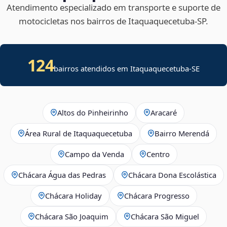
Atendimento especializado em transporte e suporte de
motocicletas nos bairros de Itaquaquecetuba‑SP.
124
bairros atendidos em
Itaquaquecetuba
-
SE
Altos do Pinheirinho
Aracaré
Área Rural de Itaquaquecetuba
Bairro Merendá
Campo da Venda
Centro
Chácara Água das Pedras
Chácara Dona Escolástica
Chácara Holiday
Chácara Progresso
Chácara São Joaquim
Chácara São Miguel