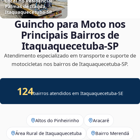
Local no Residencial
Palmas de Itaquá,
Itaquaquecetuba‑SP
Guincho para Moto nos
Principais Bairros de
Itaquaquecetuba‑SP
Atendimento especializado em transporte e suporte de
motocicletas nos bairros de Itaquaquecetuba‑SP.
124
bairros atendidos em
Itaquaquecetuba
-
SE
Altos do Pinheirinho
Aracaré
Área Rural de Itaquaquecetuba
Bairro Merendá