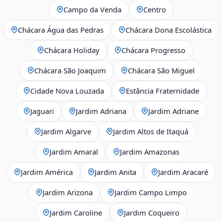
Campo da Venda
Centro
Chácara Água das Pedras
Chácara Dona Escolástica
Chácara Holiday
Chácara Progresso
Chácara São Joaquim
Chácara São Miguel
Cidade Nova Louzada
Estância Fraternidade
Jaguari
Jardim Adriana
Jardim Adriane
Jardim Algarve
Jardim Altos de Itaquá
Jardim Amaral
Jardim Amazonas
Jardim América
Jardim Anita
Jardim Aracaré
Jardim Arizona
Jardim Campo Limpo
Jardim Caroline
Jardim Coqueiro