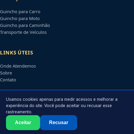
Guincho para Carro
Guincho para Moto
Guincho para Caminhão
Transporte de Veículos
LINKS ÚTEIS
Onde Atendemos
Sobre
Contato
CONTATO
Usamos cookies apenas para medir acessos e melhorar a
experiência do site. Você pode aceitar ou recusar esse
rastreamento.
Atendimento em
Itaquaquecetuba
-
SP
e regiões parceiras
contato@guinchositaquaquecetuba.com.br
Aceitar
Recusar
©
2026
Guincho em
Itaquaquecetuba
-
SP
. Todos os direitos reservados.
Política de Privacidade
·
Termos de Uso
·
Sitemap