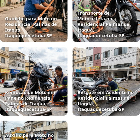
Transporte de
Guincho para Moto no
Motocicleta no
Residencial Palmas de
Residencial Palmas de
Itaquá,
Itaquá,
Itaquaquecetuba‑SP
Itaquaquecetuba‑SP
Remoção de Moto em
Resgate em Acidente no
Pane no Residencial
Residencial Palmas de
Palmas de Itaquá,
Itaquá,
Itaquaquecetuba‑SP
Itaquaquecetuba‑SP
Auxílio para Moto no