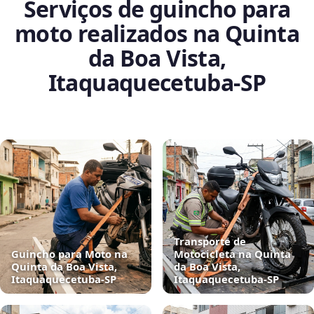
Serviços de guincho para
moto realizados na Quinta
da Boa Vista,
Itaquaquecetuba‑SP
Transporte de
Guincho para Moto na
Motocicleta na Quinta
Quinta da Boa Vista,
da Boa Vista,
Itaquaquecetuba‑SP
Itaquaquecetuba‑SP