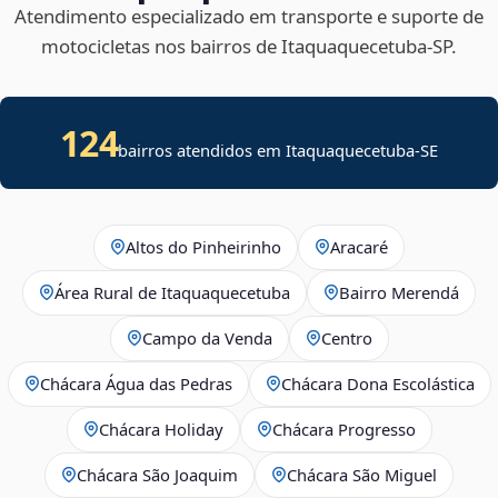
Atendimento especializado em transporte e suporte de
motocicletas nos bairros de Itaquaquecetuba‑SP.
124
bairros atendidos em
Itaquaquecetuba
-
SE
Altos do Pinheirinho
Aracaré
Área Rural de Itaquaquecetuba
Bairro Merendá
Campo da Venda
Centro
Chácara Água das Pedras
Chácara Dona Escolástica
Chácara Holiday
Chácara Progresso
Chácara São Joaquim
Chácara São Miguel