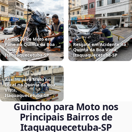
Remoção de Moto em
Pane na Quinta da Boa
Resgate em Acidente na
Vista,
Quinta da Boa Vista,
Itaquaquecetuba‑SP
Itaquaquecetuba‑SP
Auxílio para Moto no
Local na Quinta da Boa
Vista,
Itaquaquecetuba‑SP
Guincho para Moto nos
Principais Bairros de
Itaquaquecetuba‑SP