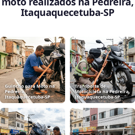
moto realizados na Pedreira,
Itaquaquecetuba‑SP
Guincho para Moto na
Transporte de
Pedreira,
Motocicleta na Pedreira,
Itaquaquecetuba‑SP
Itaquaquecetuba‑SP