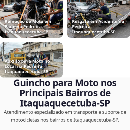
Remoção de Moto em
Resgate em Acidente na
Pane na Pedreira,
Pedreira,
Itaquaquecetuba‑SP
Itaquaquecetuba‑SP
Auxílio para Moto no
Local na Pedreira,
Itaquaquecetuba‑SP
Guincho para Moto nos
Principais Bairros de
Itaquaquecetuba‑SP
Atendimento especializado em transporte e suporte de
motocicletas nos bairros de Itaquaquecetuba‑SP.