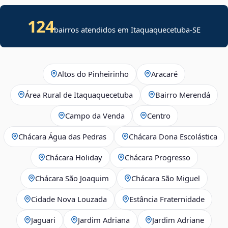
124
bairros atendidos em
Itaquaquecetuba
-
SE
Altos do Pinheirinho
Aracaré
Área Rural de Itaquaquecetuba
Bairro Merendá
Campo da Venda
Centro
Chácara Água das Pedras
Chácara Dona Escolástica
Chácara Holiday
Chácara Progresso
Chácara São Joaquim
Chácara São Miguel
Cidade Nova Louzada
Estância Fraternidade
Jaguari
Jardim Adriana
Jardim Adriane