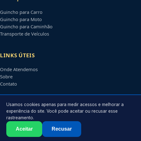
Guincho para Carro
Guincho para Moto
Guincho para Caminhão
Transporte de Veículos
LINKS ÚTEIS
Onde Atendemos
Sobre
Contato
CONTATO
Usamos cookies apenas para medir acessos e melhorar a
experiência do site. Você pode aceitar ou recusar esse
rastreamento.
Atendimento em
Itaquaquecetuba
-
SP
e regiões parceiras
contato@guinchositaquaquecetuba.com.br
Aceitar
Recusar
©
2026
Guincho em
Itaquaquecetuba
-
SP
. Todos os direitos reservados.
Política de Privacidade
·
Termos de Uso
·
Sitemap