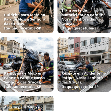
Transporte de
Guincho para Moto no
Motocicleta no Parque
Parque Nossa Senhora
Nossa Senhora das
das Graças,
Graças,
Itaquaquecetuba‑SP
Itaquaquecetuba‑SP
Remoção de Moto em
Resgate em Acidente no
Pane no Parque Nossa
Parque Nossa Senhora
Senhora das Graças,
das Graças,
Itaquaquecetuba‑SP
Itaquaquecetuba‑SP
Auxílio para Moto no