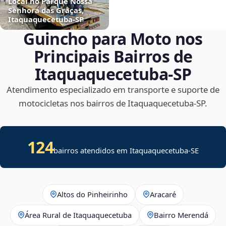
Local no Parque Nossa
Senhora das Graças,
Itaquaquecetuba‑SP
Guincho para Moto nos
Principais Bairros de
Itaquaquecetuba‑SP
Atendimento especializado em transporte e suporte de
motocicletas nos bairros de Itaquaquecetuba‑SP.
124
bairros atendidos em
Itaquaquecetuba
-
SE
Altos do Pinheirinho
Aracaré
Área Rural de Itaquaquecetuba
Bairro Merendá