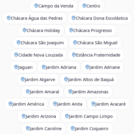
Campo da Venda
Centro
Chácara Água das Pedras
Chácara Dona Escolástica
Chácara Holiday
Chácara Progresso
Chácara São Joaquim
Chácara São Miguel
Cidade Nova Louzada
Estância Fraternidade
Jaguari
Jardim Adriana
Jardim Adriane
Jardim Algarve
Jardim Altos de Itaquá
Jardim Amaral
Jardim Amazonas
Jardim América
Jardim Anita
Jardim Aracaré
Jardim Arizona
Jardim Campo Limpo
Jardim Caroline
Jardim Coqueiro