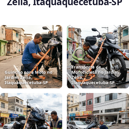
Zélia, Itaquaquecetuba‑SP
Transporte de
Guincho para Moto no
Motocicleta no Jardim
Jardim Zélia,
Zélia,
Itaquaquecetuba‑SP
Itaquaquecetuba‑SP