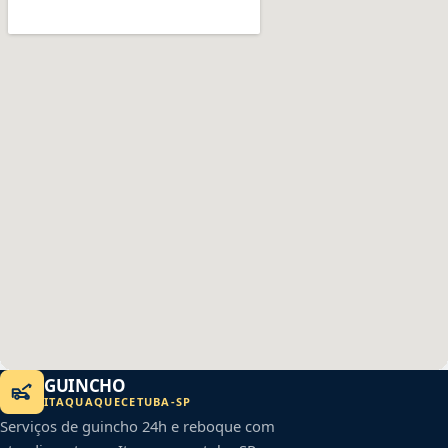
GUINCHO
ITAQUAQUECETUBA
-
SP
Serviços de guincho 24h e reboque com