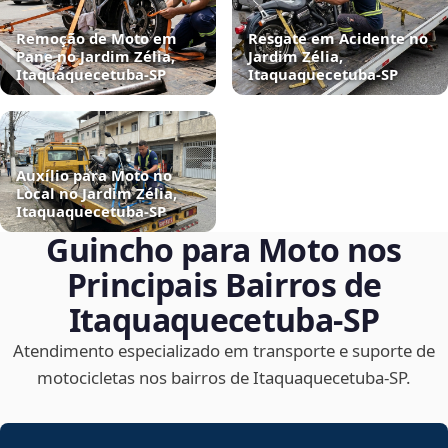
Remoção de Moto em
Resgate em Acidente no
Pane no Jardim Zélia,
Jardim Zélia,
Itaquaquecetuba‑SP
Itaquaquecetuba‑SP
Auxílio para Moto no
Local no Jardim Zélia,
Itaquaquecetuba‑SP
Guincho para Moto nos
Principais Bairros de
Itaquaquecetuba‑SP
Atendimento especializado em transporte e suporte de
motocicletas nos bairros de Itaquaquecetuba‑SP.