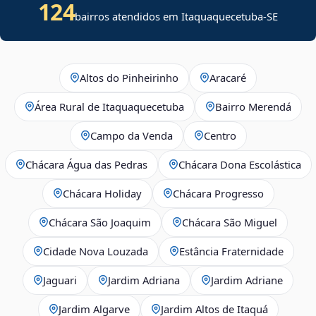
124
bairros atendidos em
Itaquaquecetuba
-
SE
Altos do Pinheirinho
Aracaré
Área Rural de Itaquaquecetuba
Bairro Merendá
Campo da Venda
Centro
Chácara Água das Pedras
Chácara Dona Escolástica
Chácara Holiday
Chácara Progresso
Chácara São Joaquim
Chácara São Miguel
Cidade Nova Louzada
Estância Fraternidade
Jaguari
Jardim Adriana
Jardim Adriane
Jardim Algarve
Jardim Altos de Itaquá