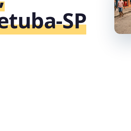
etuba‑SP