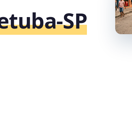
etuba‑SP