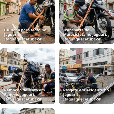
Guincho para Moto no
Transporte de
Jaguari,
Motocicleta no Jaguari,
Itaquaquecetuba‑SP
Itaquaquecetuba‑SP
Remoção de Moto em
Resgate em Acidente no
Pane no Jaguari,
Jaguari,
Itaquaquecetuba‑SP
Itaquaquecetuba‑SP