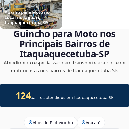
Auxílio para Moto no
Local no Jaguari,
Itaquaquecetuba‑SP
Guincho para Moto nos
Principais Bairros de
Itaquaquecetuba‑SP
Atendimento especializado em transporte e suporte de
motocicletas nos bairros de Itaquaquecetuba‑SP.
124
bairros atendidos em
Itaquaquecetuba
-
SE
Altos do Pinheirinho
Aracaré