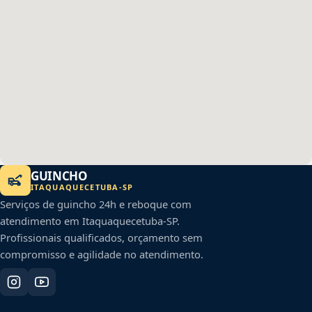
GUINCHO
ITAQUAQUECETUBA
-
SP
Serviços de guincho 24h e reboque com
atendimento em
Itaquaquecetuba
-
SP
.
Profissionais qualificados, orçamento sem
compromisso e agilidade no atendimento.