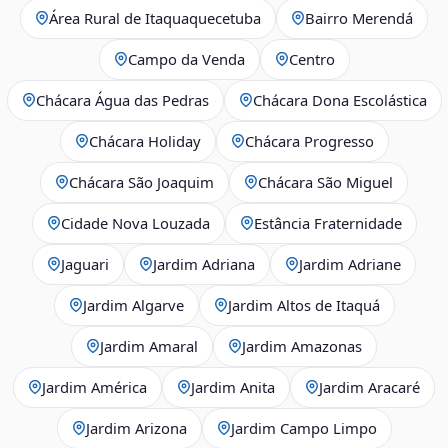
Área Rural de Itaquaquecetuba
Bairro Merendá
Campo da Venda
Centro
Chácara Água das Pedras
Chácara Dona Escolástica
Chácara Holiday
Chácara Progresso
Chácara São Joaquim
Chácara São Miguel
Cidade Nova Louzada
Estância Fraternidade
Jaguari
Jardim Adriana
Jardim Adriane
Jardim Algarve
Jardim Altos de Itaquá
Jardim Amaral
Jardim Amazonas
Jardim América
Jardim Anita
Jardim Aracaré
Jardim Arizona
Jardim Campo Limpo