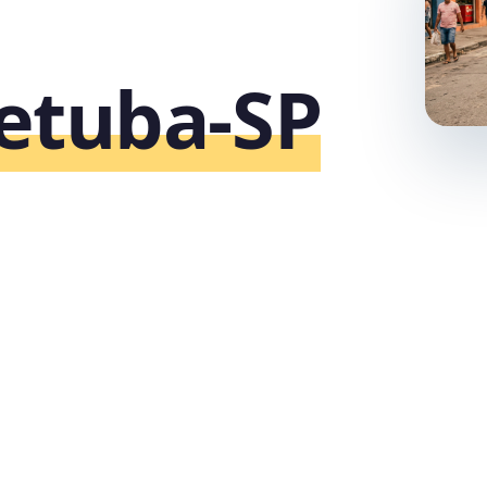
etuba‑SP