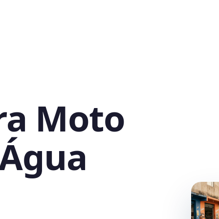
ra Moto
 Água