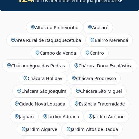
bairros atendidos em
Itaquaquecetuba
-
SE
Altos do Pinheirinho
Aracaré
Área Rural de Itaquaquecetuba
Bairro Merendá
Campo da Venda
Centro
Chácara Água das Pedras
Chácara Dona Escolástica
Chácara Holiday
Chácara Progresso
Chácara São Joaquim
Chácara São Miguel
Cidade Nova Louzada
Estância Fraternidade
Jaguari
Jardim Adriana
Jardim Adriane
Jardim Algarve
Jardim Altos de Itaquá