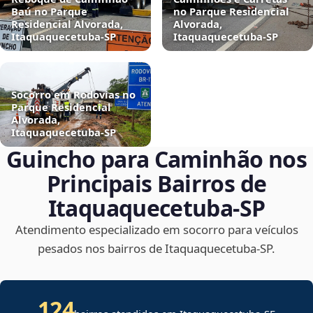
Baú no Parque
no Parque Residencial
Residencial Alvorada,
Alvorada,
Itaquaquecetuba‑SP
Itaquaquecetuba‑SP
Socorro em Rodovias no
Parque Residencial
Alvorada,
Itaquaquecetuba‑SP
Guincho para Caminhão nos
Principais Bairros de
Itaquaquecetuba‑SP
Atendimento especializado em socorro para veículos
pesados nos bairros de Itaquaquecetuba‑SP.
124