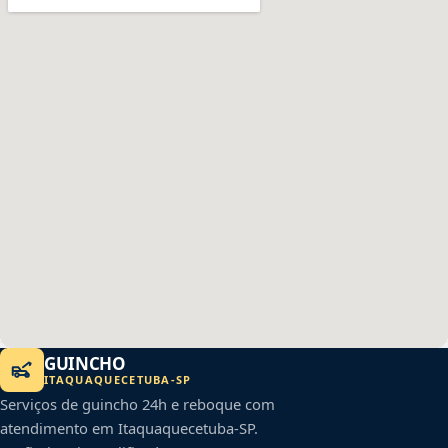
GUINCHO
ITAQUAQUECETUBA
-
SP
Serviços de guincho 24h e reboque com
atendimento em
Itaquaquecetuba
-
SP
.