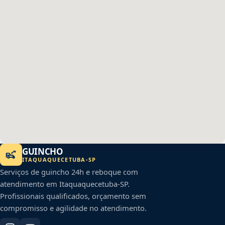
GUINCHO
ITAQUAQUECETUBA
-
SP
Serviços de guincho 24h e reboque com
atendimento em
Itaquaquecetuba
-
SP
.
Profissionais qualificados, orçamento sem
compromisso e agilidade no atendimento.