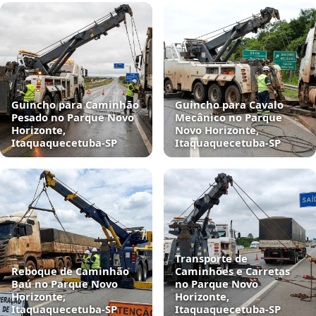
Guincho para Caminhão
Guincho para Cavalo
Pesado no Parque Novo
Mecânico no Parque
Horizonte,
Novo Horizonte,
Itaquaquecetuba‑SP
Itaquaquecetuba‑SP
Transporte de
Reboque de Caminhão
Caminhões e Carretas
Baú no Parque Novo
no Parque Novo
Horizonte,
Horizonte,
Itaquaquecetuba‑SP
Itaquaquecetuba‑SP