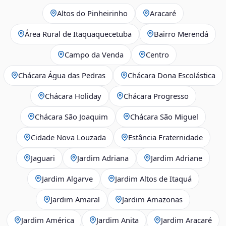
Altos do Pinheirinho
Aracaré
Área Rural de Itaquaquecetuba
Bairro Merendá
Campo da Venda
Centro
Chácara Água das Pedras
Chácara Dona Escolástica
Chácara Holiday
Chácara Progresso
Chácara São Joaquim
Chácara São Miguel
Cidade Nova Louzada
Estância Fraternidade
Jaguari
Jardim Adriana
Jardim Adriane
Jardim Algarve
Jardim Altos de Itaquá
Jardim Amaral
Jardim Amazonas
Jardim América
Jardim Anita
Jardim Aracaré