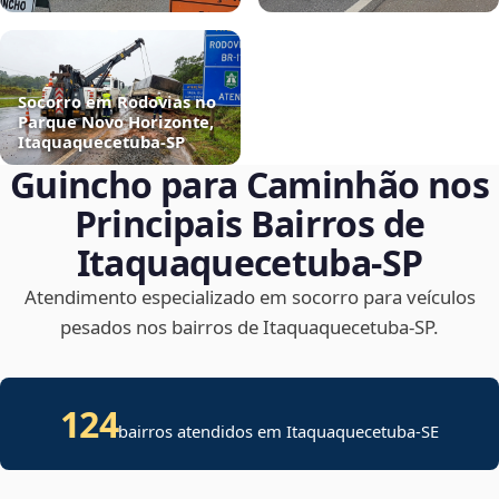
Socorro em Rodovias no
Parque Novo Horizonte,
Itaquaquecetuba‑SP
Guincho para Caminhão nos
Principais Bairros de
Itaquaquecetuba‑SP
Atendimento especializado em socorro para veículos
pesados nos bairros de Itaquaquecetuba‑SP.
124
bairros atendidos em
Itaquaquecetuba
-
SE