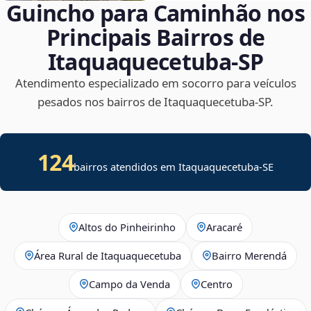
Guincho para Caminhão nos
Principais Bairros de
Itaquaquecetuba‑SP
Atendimento especializado em socorro para veículos
pesados nos bairros de Itaquaquecetuba‑SP.
124
bairros atendidos em
Itaquaquecetuba
-
SE
Altos do Pinheirinho
Aracaré
Área Rural de Itaquaquecetuba
Bairro Merendá
Campo da Venda
Centro