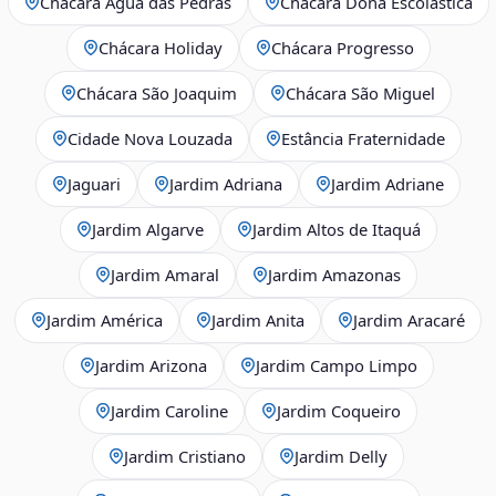
Chácara Água das Pedras
Chácara Dona Escolástica
Chácara Holiday
Chácara Progresso
Chácara São Joaquim
Chácara São Miguel
Cidade Nova Louzada
Estância Fraternidade
Jaguari
Jardim Adriana
Jardim Adriane
Jardim Algarve
Jardim Altos de Itaquá
Jardim Amaral
Jardim Amazonas
Jardim América
Jardim Anita
Jardim Aracaré
Jardim Arizona
Jardim Campo Limpo
Jardim Caroline
Jardim Coqueiro
Jardim Cristiano
Jardim Delly