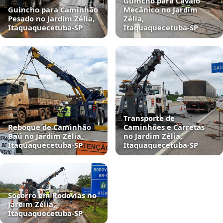
Guincho para Cavalo
Guincho para Caminhão
Mecânico no Jardim
Pesado no Jardim Zélia,
Zélia,
Itaquaquecetuba‑SP
Itaquaquecetuba‑SP
Transporte de
Reboque de Caminhão
Caminhões e Carretas
Baú no Jardim Zélia,
no Jardim Zélia,
Itaquaquecetuba‑SP
Itaquaquecetuba‑SP
Socorro em Rodovias no
Jardim Zélia,
Itaquaquecetuba‑SP