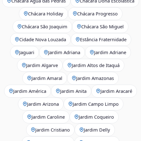
Chácara Água das Pedras
Chácara Dona Escolástica
Chácara Holiday
Chácara Progresso
Chácara São Joaquim
Chácara São Miguel
Cidade Nova Louzada
Estância Fraternidade
Jaguari
Jardim Adriana
Jardim Adriane
Jardim Algarve
Jardim Altos de Itaquá
Jardim Amaral
Jardim Amazonas
Jardim América
Jardim Anita
Jardim Aracaré
Jardim Arizona
Jardim Campo Limpo
Jardim Caroline
Jardim Coqueiro
Jardim Cristiano
Jardim Delly