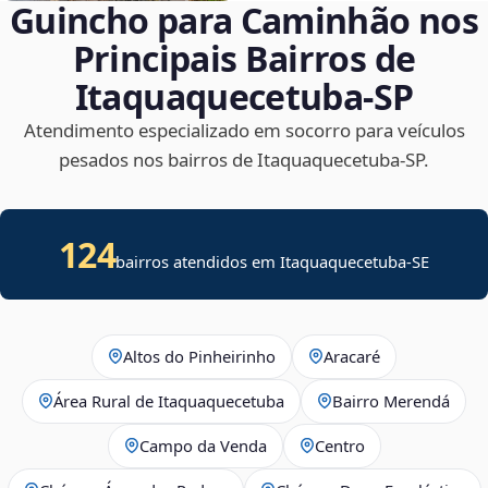
Guincho para Caminhão nos
Principais Bairros de
Itaquaquecetuba‑SP
Atendimento especializado em socorro para veículos
pesados nos bairros de Itaquaquecetuba‑SP.
124
bairros atendidos em
Itaquaquecetuba
-
SE
Altos do Pinheirinho
Aracaré
Área Rural de Itaquaquecetuba
Bairro Merendá
Campo da Venda
Centro