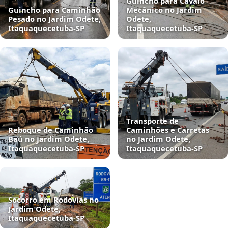
Guincho para Cavalo
Guincho para Caminhão
Mecânico no Jardim
Pesado no Jardim Odete,
Odete,
Itaquaquecetuba‑SP
Itaquaquecetuba‑SP
Transporte de
Reboque de Caminhão
Caminhões e Carretas
Baú no Jardim Odete,
no Jardim Odete,
Itaquaquecetuba‑SP
Itaquaquecetuba‑SP
Socorro em Rodovias no
Jardim Odete,
Itaquaquecetuba‑SP