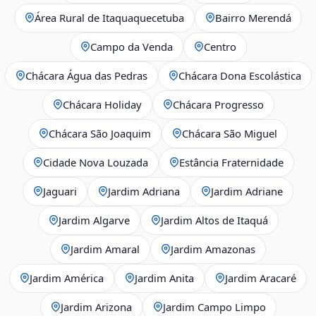
Área Rural de Itaquaquecetuba
Bairro Merendá
Campo da Venda
Centro
Chácara Água das Pedras
Chácara Dona Escolástica
Chácara Holiday
Chácara Progresso
Chácara São Joaquim
Chácara São Miguel
Cidade Nova Louzada
Estância Fraternidade
Jaguari
Jardim Adriana
Jardim Adriane
Jardim Algarve
Jardim Altos de Itaquá
Jardim Amaral
Jardim Amazonas
Jardim América
Jardim Anita
Jardim Aracaré
Jardim Arizona
Jardim Campo Limpo