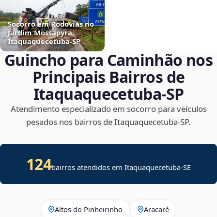
Socorro em Rodovias no
Jardim Mossapyra,
Itaquaquecetuba‑SP
Guincho para Caminhão nos
Principais Bairros de
Itaquaquecetuba‑SP
Atendimento especializado em socorro para veículos
pesados nos bairros de Itaquaquecetuba‑SP.
124
bairros atendidos em
Itaquaquecetuba
-
SE
Altos do Pinheirinho
Aracaré