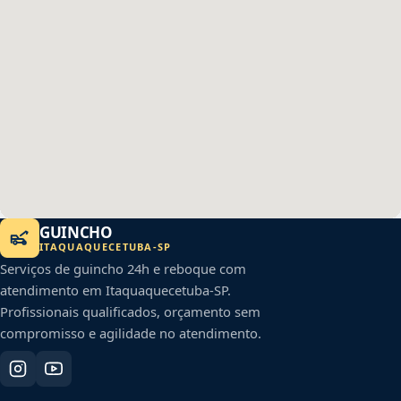
GUINCHO
ITAQUAQUECETUBA
-
SP
Serviços de guincho 24h e reboque com
atendimento em
Itaquaquecetuba
-
SP
.
Profissionais qualificados, orçamento sem
compromisso e agilidade no atendimento.