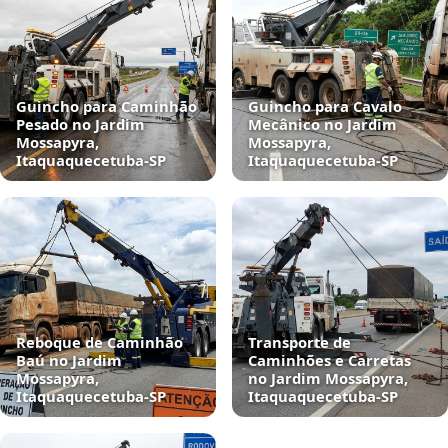
Guincho para Caminhão
Guincho para Cavalo
Pesado no Jardim
Mecânico no Jardim
Mossapyra,
Mossapyra,
Itaquaquecetuba‑SP
Itaquaquecetuba‑SP
Reboque de Caminhão
Transporte de
Baú no Jardim
Caminhões e Carretas
Mossapyra,
no Jardim Mossapyra,
Itaquaquecetuba‑SP
Itaquaquecetuba‑SP