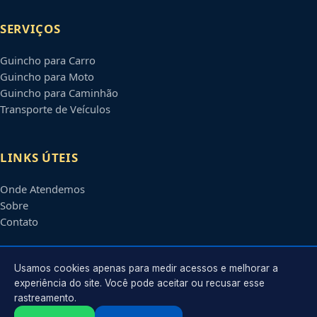
SERVIÇOS
Guincho para Carro
Guincho para Moto
Guincho para Caminhão
Transporte de Veículos
LINKS ÚTEIS
Onde Atendemos
Sobre
Contato
CONTATO
Usamos cookies apenas para medir acessos e melhorar a
experiência do site. Você pode aceitar ou recusar esse
rastreamento.
Atendimento em
Itaquaquecetuba
-
SP
e regiões parceiras