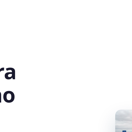
ra
no