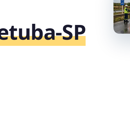
etuba‑SP