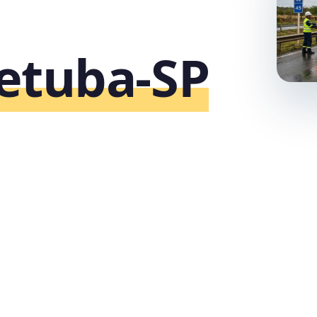
etuba‑SP