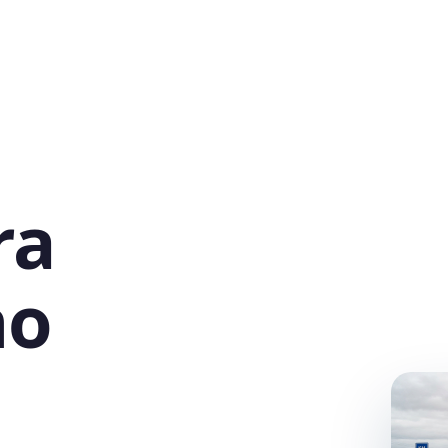
ra
no