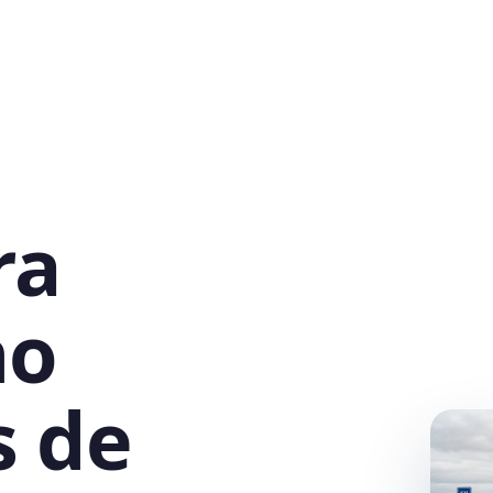
ra
no
s de