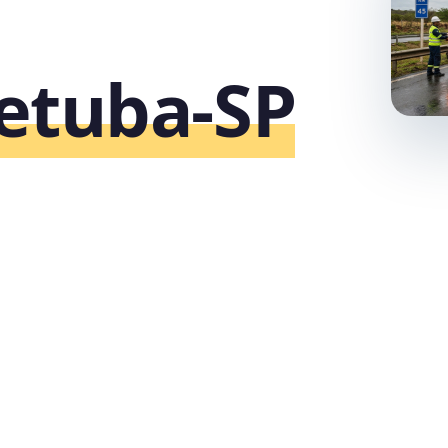
etuba‑SP