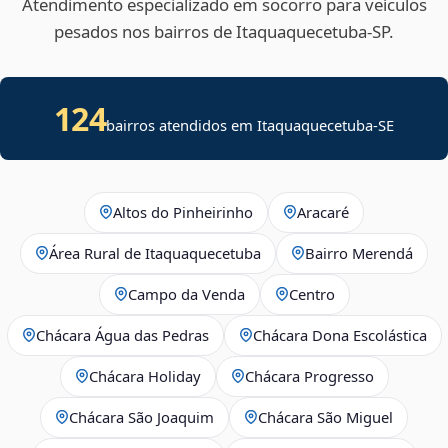
Atendimento especializado em socorro para veículos
pesados nos bairros de Itaquaquecetuba‑SP.
124
bairros atendidos em
Itaquaquecetuba
-
SE
Altos do Pinheirinho
Aracaré
Área Rural de Itaquaquecetuba
Bairro Merendá
Campo da Venda
Centro
Chácara Água das Pedras
Chácara Dona Escolástica
Chácara Holiday
Chácara Progresso
Chácara São Joaquim
Chácara São Miguel