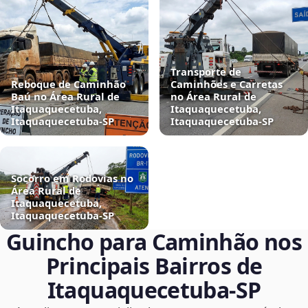
Transporte de
Reboque de Caminhão
Caminhões e Carretas
Baú no Área Rural de
no Área Rural de
Itaquaquecetuba,
Itaquaquecetuba,
Itaquaquecetuba‑SP
Itaquaquecetuba‑SP
Socorro em Rodovias no
Área Rural de
Itaquaquecetuba,
Itaquaquecetuba‑SP
Guincho para Caminhão nos
Principais Bairros de
Itaquaquecetuba‑SP