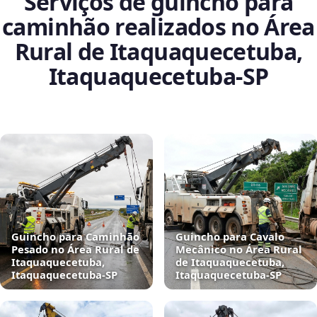
Serviços de guincho para
caminhão realizados no Área
Rural de Itaquaquecetuba,
Itaquaquecetuba‑SP
Guincho para Caminhão
Guincho para Cavalo
Pesado no Área Rural de
Mecânico no Área Rural
Itaquaquecetuba,
de Itaquaquecetuba,
Itaquaquecetuba‑SP
Itaquaquecetuba‑SP